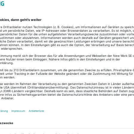
ovative Talent Acquisition Platform, die durch Ihren
s einfache Bedienbarkeit besticht. Schulungen
aher nicht mehr notwendig. Stattdessen stellen wir
en Online-Kurs zur Verfügung, der Sie schrittweise
g bis zum ersten Login
d knapp kennenlernen
d Bewerber·innen leicht gemacht
management
sprozess durch die einfache Kommunikation
anager
nen Consultants, die Sie direkt umsetzen können