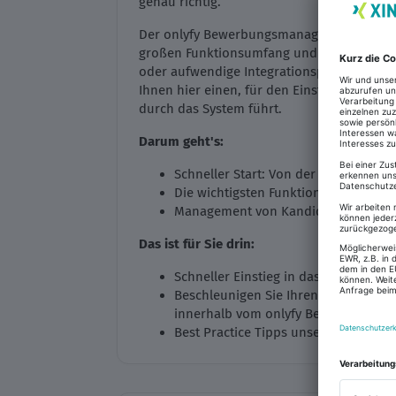
genau richtig.
Der onlyfy Bewerbungsmanager ist eine inn
großen Funktionsumfang und eine besonder
oder aufwendige Integrationsphasen sind d
Ihnen hier einen, für den Einstieg gedacht
durch das System führt.
Darum geht's:
Schneller Start: Von der Registrierun
Die wichtigsten Funktionen kurz un
Management von Kandidat·innen- un
Das ist für Sie drin:
Schneller Einstieg in das Bewerber
Beschleunigen Sie Ihren Bewerbung
innerhalb vom onlyfy Bewerbungsm
Best Practice Tipps unserer erfahre